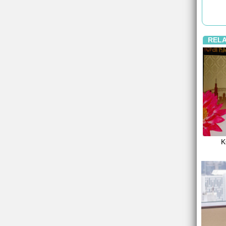
REL
K