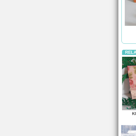
REL
K