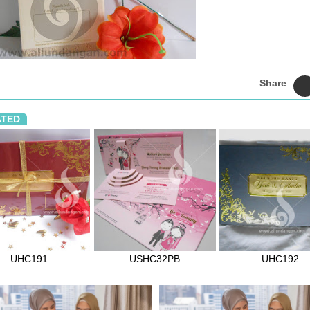
Share
ATED
UHC191
USHC32PB
UHC192