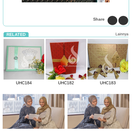
Share
RELATED
Lainnya
UHC184
UHC182
UHC183