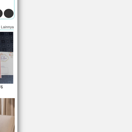
Lainnya
76