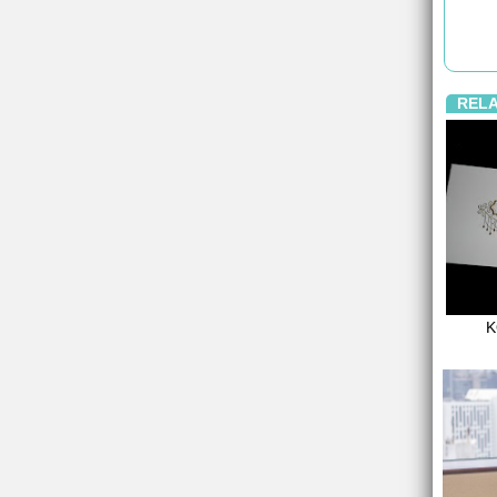
REL
K