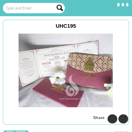
UHC195
Share