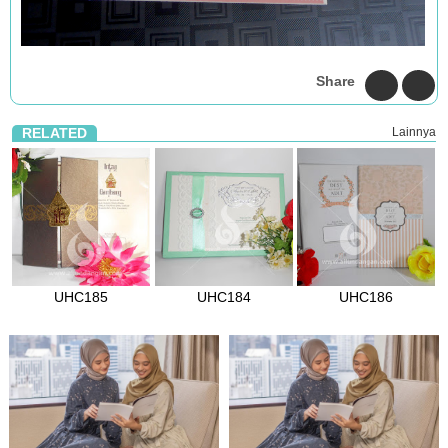
Share
RELATED
Lainnya
UHC185
UHC184
UHC186