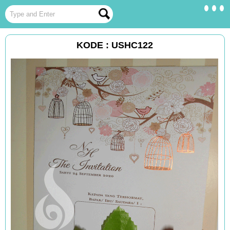
KODE : USHC122