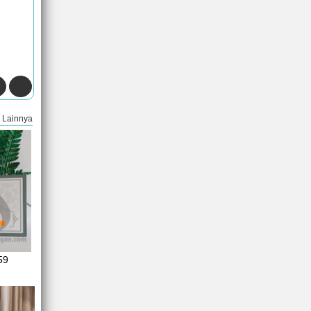
Lainnya
59