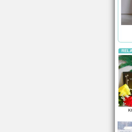
REL
K