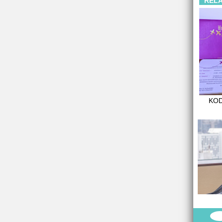
REL
KOD