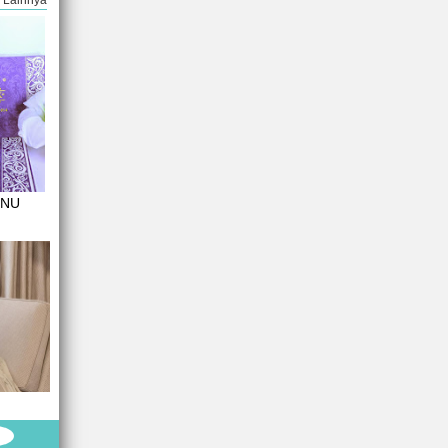
Lainnya
2NU