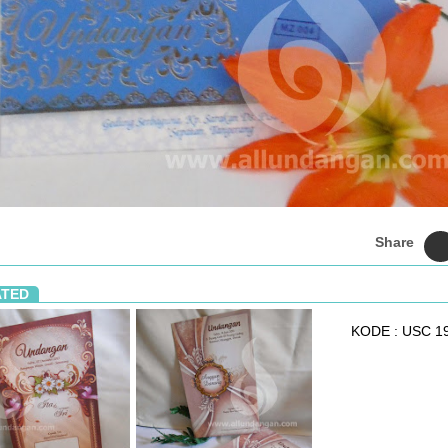
Share
ATED
KODE : USC 1